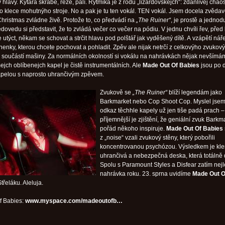
ý hlavy. Kytara škrábe, řeže, pálí. Rytmika je z rodu „lizardovskejch“: zdánlivej chao
o klece mohutnýho stroje. No a pak je tu ten vokál. TEN vokál. Jsem docela zvědave
 Christmas zvládne živě. Protože to, co předvádí na
„The Ruiner“
, je prostě a jednod
dovedu si představit, že to zvládá večer co večer na pódiu. V jednu chvíli řev, před
utýct, někam se schovat a strčit hlavu pod polštář jak vyděšený dítě. A vzápětí nář
enky, kterou chcete pochovat a pohladit. Zpěv ale nijak netrčí z celkovýho zvukov
e součástí mašiny. Za normálních okolností si vokálu na nahrávkách nějak nevšímá
ejch oblíbenejch kapel je čistě instrumentálních. Ale
Made Out Of Babies
jsou po 
apelou s naprosto uhrančivým zpěvem.
Zvukově se
„The Ruiner“
blíží legendám jako
Barkmarket nebo Cop Shoot Cop. Myslel jsem
odkaz těchhle kapely už jen tiše padá prach –
příjemnější je zjištění, že geniální zvuk Barkm
pořád někoho inspiruje.
Made Out Of Babies
z „noise“ vzali zvukový stěny, který pobořili
koncentrovanou psychózou. Výsledkem je kle
uhrančivá a nebezpečná deska, která totálně d
Spolu s Paramount Styles a Disfear zatím nejl
nahrávka roku. 23. sprna uvidíme
Made Out O
třeláku. Aleluja.
f Babies:
www.myspace.com/madeoutofb…