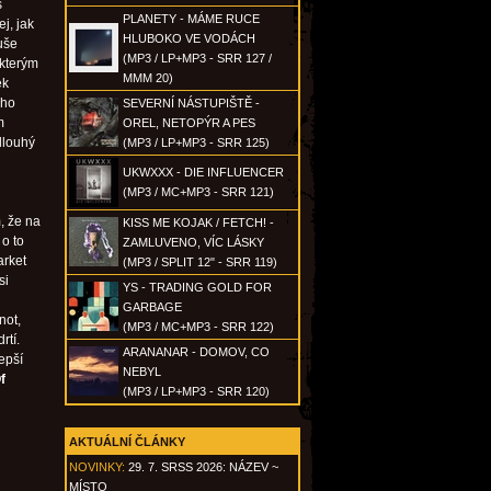
s
PLANETY - MÁME RUCE
j, jak
HLUBOKO VE VODÁCH
uše
(MP3 / LP+MP3 - SRR 127 /
 kterým
MMM 20)
ek
ýho
SEVERNÍ NÁSTUPIŠTĚ -
m
OREL, NETOPÝR A PES
dlouhý
(MP3 / LP+MP3 - SRR 125)
UKWXXX - DIE INFLUENCER
(MP3 / MC+MP3 - SRR 121)
, že na
KISS ME KOJAK / FETCH! -
 o to
ZAMLUVENO, VÍC LÁSKY
arket
(MP3 / SPLIT 12" - SRR 119)
si
YS - TRADING GOLD FOR
GARBAGE
not,
(MP3 / MC+MP3 - SRR 122)
rtí.
ARANANAR - DOMOV, CO
epší
NEBYL
f
(MP3 / LP+MP3 - SRR 120)
AKTUÁLNÍ ČLÁNKY
NOVINKY:
29. 7. SRSS 2026: NÁZEV ~
MÍSTO