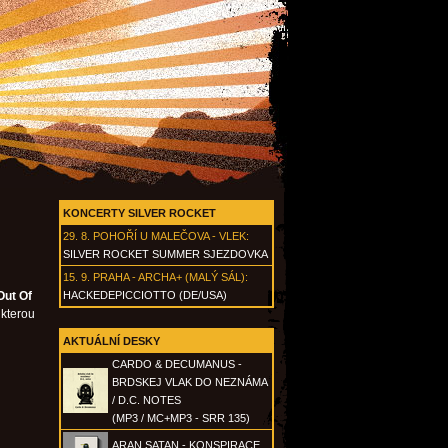
KONCERTY SILVER ROCKET
29. 8.
POHOŘÍ U MALEČOVA - VLEK
:
SILVER ROCKET SUMMER SJEZDOVKA
15. 9.
PRAHA - ARCHA+ (MALÝ SÁL)
:
Out Of
HACKEDEPICCIOTTO (DE/USA)
 kterou
AKTUÁLNÍ DESKY
CARDO & DECUMANUS -
BRDSKEJ VLAK DO NEZNÁMA
/ D.C. NOTES
(MP3 / MC+MP3 - SRR 135)
ARAN SATAN - KONSPIRACE