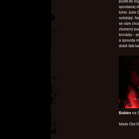
pustit do sv
spoutanej d
tohle Julie
nelidský. Ne
se vám chce 
zlomený pan
tornáda – j
a spousta m
době fakt k
Babies
na S
Made Out O