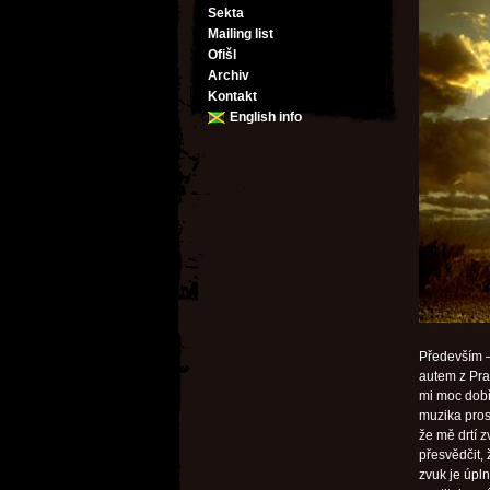
Sekta
Mailing list
Ofišl
Archiv
Kontakt
English info
Především –
autem z Pra
mi moc dobře
muzika prost
že mě drtí z
přesvědčit,
zvuk je úpl