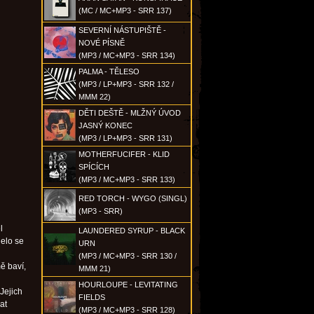
(MC / MC+MP3 - SRR 137)
SEVERNÍ NÁSTUPIŠTĚ -
NOVÉ PÍSNĚ
(MP3 / MC+MP3 - SRR 134)
PALMA - TĚLESO
(MP3 / LP+MP3 - SRR 132 /
MMM 22)
DĚTI DEŠTĚ - MLŽNÝ ÚVOD
JASNÝ KONEC
(MP3 / LP+MP3 - SRR 131)
MOTHERFUCIFER - KLID
SPÍCÍCH
(MP3 / MC+MP3 - SRR 133)
RED TORCH - WYGO (SINGL)
(MP3 - SRR)
l
LAUNDERED SYRUP - BLACK
jelo se
URN
(MP3 / MC+MP3 - SRR 130 /
ě baví,
MMM 21)
HOURLOUPE - LEVITATING
Jejich
FIELDS
at
(MP3 / MC+MP3 - SRR 128)