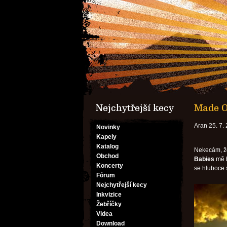
Nejchytřejší kecy
Made O
Aran 25. 7.
Novinky
Kapely
Katalog
Nekecám, že
Obchod
Babies
mě b
Koncerty
se hluboce 
Fórum
Nejchytřejší kecy
Inkvizice
Žebříčky
Videa
Download