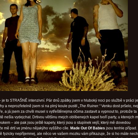
 je to STRAŠNĚ intenzivní. Pár dnů zpátky jsem v hluboký noci po službě v práci je
hy a neprozřetelně jsem si na plný koule pustil
„The Ruiner.“
Venku dost pršelo, ne
, a já jsem za chvíli musel s vytřeštěnejma očima zastavit a vypnout to, protože ta
ě nešla vydejchat. Drtivou většinu mejch oblíbenejch kapel tvoří party, u kterejch m
vukem – ale pak jsou ještě kapely, který jsou o stupínek vejš; který mě dovedou
 že mě drtí ve jménu nějakýho vyššího cíle.
Made Out Of Babies
jsou tenhle případ. 
ně fyzicky nepříjemnej, ale něco ve vašem mozku vám přikazuje, že si ho máte nech