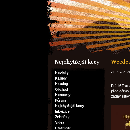
Nejchytřejší kecy
Weedea
Aran 4. 3. 
Novinky
Kapely
Katalog
Prásk! Fack
Obchod
před očima.
Koncerty
žádný slitov
Fórum
Nejchytřejší kecy
Inkvizice
Žebříčky
Videa
Download