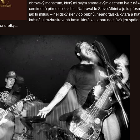
obrovský monstrum, který mi svým smradlavým dechem řve z něk
centimetrů přímo do ksichtu. Nahrával to Steve Albini a je to přesn
jak to miluju – nelidský šlehy do bubnů, neandrtálská kytara a hl
krásně ultrazbustrovaná basa, která za sebou nechává jen spále
cí sirotky…