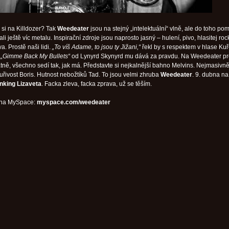
si na Killdozer? Tak
Weedeater
jsou na stejný „intelektuální“ vlně, ale do toho po
ali ještě víc metalu. Inspirační zdroje jsou naprosto jasný – hulení, pivo, hlasitej roc
. Prostě naši lidi.
„To víš Adame, to jsou ty Jižani,“
řekl by s respektem v hlase Kuř
e
„Gimme Back My Bullets“
od Lynyrd Skynyrd mu dává za pravdu. Na Weedeater pr
tně, všechno sedí tak, jak má. Představte si nejkalnější bahno Melvins. Nejmasivnějš
uřivost Boris. Hutnost nebožtíků Tad. To jsou velmi zhruba
Weedeater
. 9. dubna n
inking Lizaveta
. Facka zleva, facka zprava, už se těším.
 na MySpace:
myspace.com/weedeater