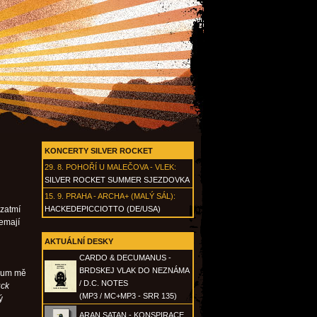
KONCERTY SILVER ROCKET
29. 8.
POHOŘÍ U MALEČOVA - VLEK
:
SILVER ROCKET SUMMER SJEZDOVKA
15. 9.
PRAHA - ARCHA+ (MALÝ SÁL)
:
 zatmí
HACKEDEPICCIOTTO (DE/USA)
emají
AKTUÁLNÍ DESKY
CARDO & DECUMANUS -
BRDSKEJ VLAK DO NEZNÁMA
lbum mě
/ D.C. NOTES
uck
(MP3 / MC+MP3 - SRR 135)
ý
ARAN SATAN - KONSPIRACE