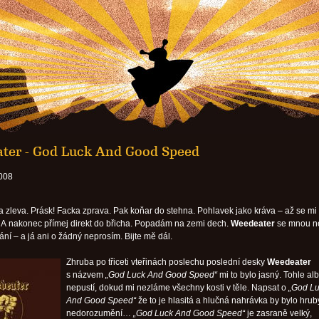
ter - God Luck And Good Speed
2008
a zleva. Prásk! Facka zprava. Pak koňar do stehna. Pohlavek jako kráva – až se mi
 A nakonec přímej direkt do břicha. Popadám na zemi dech.
Weedeater
se mnou n
ání – a já ani o žádný neprosím. Bijte mě dál.
Zhruba po třiceti vteřinách poslechu poslední desky
Weedeater
s názvem
„God Luck And Good Speed“
mi to bylo jasný. Tohle a
nepustí, dokud mi nezláme všechny kosti v těle. Napsat o
„God L
And Good Speed“
že to je hlasitá a hlučná nahrávka by bylo hrub
nedorozumění…
„God Luck And Good Speed“
je zasraně velký,