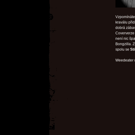
Vzpomínáte 
kraválu přid
dobrá zábava
Coververz
není nic špa
Bongzilla. Z
spolu se
St
Weedeater