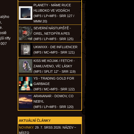
PLANETY - MÁME RUCE
HLUBOKO VE VODÁCH
(MP3 / LP+MP3 - SRR 127 /
malýho
MMM 20)
k,
e.
SEVERNÍ NÁSTUPIŠTĚ -
ostě
OREL, NETOPÝR A PES
í riffy
(MP3 / LP+MP3 - SRR 125)
a 007
UKWXXX - DIE INFLUENCER
(MP3 / MC+MP3 - SRR 121)
KISS ME KOJAK / FETCH! -
ZAMLUVENO, VÍC LÁSKY
(MP3 / SPLIT 12" - SRR 119)
YS - TRADING GOLD FOR
GARBAGE
(MP3 / MC+MP3 - SRR 122)
ARANANAR - DOMOV, CO
NEBYL
(MP3 / LP+MP3 - SRR 120)
AKTUÁLNÍ ČLÁNKY
NOVINKY:
29. 7. SRSS 2026: NÁZEV ~
MÍSTO