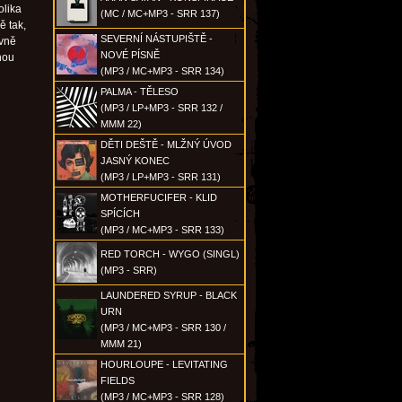
olika
(MC / MC+MP3 - SRR 137)
ě tak,
SEVERNÍ NÁSTUPIŠTĚ -
avně
NOVÉ PÍSNĚ
nou
(MP3 / MC+MP3 - SRR 134)
PALMA - TĚLESO
(MP3 / LP+MP3 - SRR 132 /
MMM 22)
DĚTI DEŠTĚ - MLŽNÝ ÚVOD
JASNÝ KONEC
(MP3 / LP+MP3 - SRR 131)
MOTHERFUCIFER - KLID
SPÍCÍCH
(MP3 / MC+MP3 - SRR 133)
RED TORCH - WYGO (SINGL)
(MP3 - SRR)
LAUNDERED SYRUP - BLACK
URN
(MP3 / MC+MP3 - SRR 130 /
MMM 21)
HOURLOUPE - LEVITATING
FIELDS
(MP3 / MC+MP3 - SRR 128)