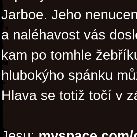
Jarboe. Jeho nenucená
a naléhavost vás dosl
kam po tomhle žebříku
hlubokýho spánku může
Hlava se totiž točí v 
Jesu:
myspace.com/of