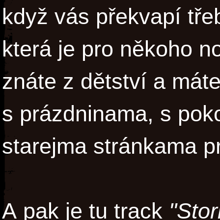
když vás překvapí tř
která je pro někoho no
znáte z dětství a máte
s prázdninama, s pok
starejma stránkama pr
A pak je tu track
"Sto