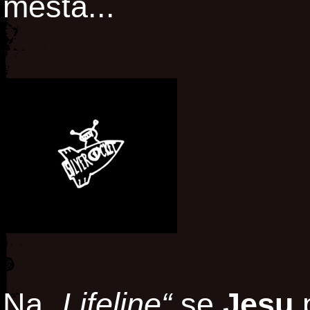
města...
Na
„Lifeline“
se
Jesu
p