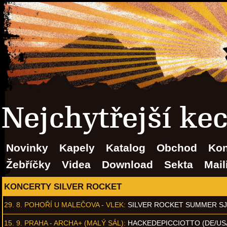
Nejchytřejší ke
Novinky
Kapely
Katalog
Obchod
Kon
Žebříčky
Videa
Download
Sekta
Mail
KONCERTY SILVER ROCKET
29. 8.
POHOŘÍ U MALEČOVA - VLEK
:
SILVER ROCKET SUMMER S
15. 9.
PRAHA - ARCHA+ (MALÝ SÁL)
:
HACKEDEPICCIOTTO (DE/US