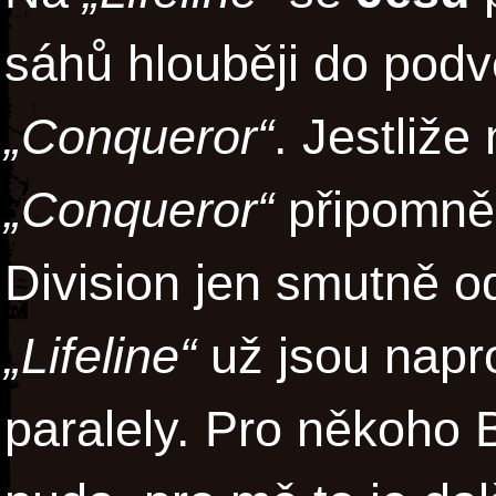
sáhů hlouběji do pod
„Conqueror“
. Jestliže
„Conqueror“
připomně
Division jen smutně 
„Lifeline“
už jsou napr
paralely. Pro někoho 