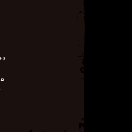
ejte
CZ)
: