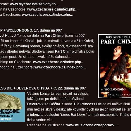
Ycore:
www.diycore.net/sablony/fo…
an na Czechcore:
www.czechcore.cz/index.php…
na Czechcore:
www.czechcore.cz/index.php…
P + WOLLONGONG, 17. dubna na 007
y! Heavy! To, co se dělo na
Part Chimp
, jsem na 007
il na koncertu Kinski - jak lidi mávali hlavama až ke Kuřeti,
 tři řady. Úchvatnej bordel, skvělý chlápci, fakt neandrtálská
 tady dlouho nebyla. Sledoval jsem
Part Chimp
chvíli z boku
jsem pocit, že si na ten zvuk můžu šáhnout...
 Chimp na Czechcore:
www.czechcore.cz/index.php…
ongong na Czechcore:
www.czechcore.cz/index.php…
ESS DIE + DEVEROVA CHYBA + C, 22. dubna na 007
Většinu koncertu jsem prožil na vstupu,
takže jsem po delší době prošvihnul
Deverovku
a
Céčka
. Škoda.
Die Princess Die
se mi naživo líbili
míň než ze skvělý desky, ale kdykoliv bych na jejich koncert šel z
a intenzitu poslechů
"Lions Eat Lions"
to nijak nezmenšilo. Příště 
třeba sedne víc.
Recenze na Musiczone:
www.musiczone.cz/reportaz-…