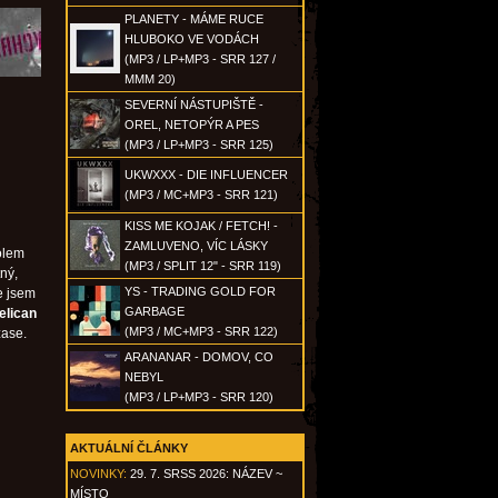
PLANETY - MÁME RUCE
HLUBOKO VE VODÁCH
(MP3 / LP+MP3 - SRR 127 /
MMM 20)
SEVERNÍ NÁSTUPIŠTĚ -
OREL, NETOPÝR A PES
(MP3 / LP+MP3 - SRR 125)
UKWXXX - DIE INFLUENCER
(MP3 / MC+MP3 - SRR 121)
KISS ME KOJAK / FETCH! -
ZAMLUVENO, VÍC LÁSKY
olem
(MP3 / SPLIT 12" - SRR 119)
ný,
YS - TRADING GOLD FOR
e jsem
GARBAGE
elican
(MP3 / MC+MP3 - SRR 122)
zase.
ARANANAR - DOMOV, CO
NEBYL
(MP3 / LP+MP3 - SRR 120)
AKTUÁLNÍ ČLÁNKY
NOVINKY:
29. 7. SRSS 2026: NÁZEV ~
MÍSTO