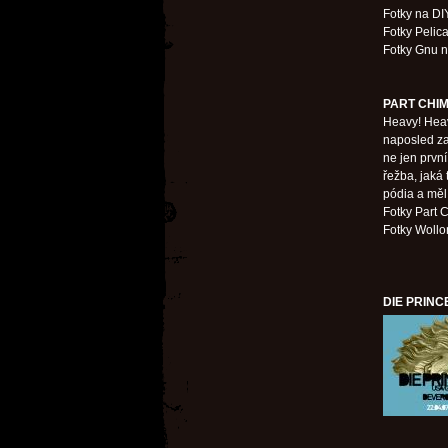
Fotky na DI
Fotky Pelic
Fotky Gnu 
PART CHIM
Heavy! Heav
naposled zaž
ne jen první
řežba, jaká
pódia a měl 
Fotky Part
Fotky Woll
DIE PRINC