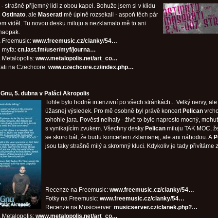
- strašně příjemný lidi z obou kapel. Bohuže jsem si v klidu
l
Ostinato
, ale
Maserati
mě úplně rozsekali - aspoň těch pár
sem viděl. Tu novou desku miluju a nezklamalo mě to ani
 naopak.
 Freemusic:
www.freemusic.cz/clanky/54…
 myfa:
cn.last.fm/user/myf/journa…
 Metalopolis:
www.metalopolis.net/art_co…
ati na Czechcore:
www.czechcore.cz/index.php…
Gnu, 5. dubna v Paláci Akropolis
Tohle bylo hodně intenzivní po všech stránkách... Velký nervy, ale
úžasnej výsledek. Pro mě osobně byl právě koncert
Pelican
vrch
tohohle jara. Pověsti nelhaly - živě to bylo naprosto mocný, mohut
s vynikajícím zvukem. Všechny desky
Pelican
miluju TAK MOC, ž
se skoro bál, že budu koncertem zklamanej, ale ani náhodou. A
P
jsou taky strašně milý a skromný kluci. Kdykoliv je tady přivítáme 
Recenze na Freemusic:
www.freemusic.cz/clanky/54…
Fotky na Freemusic:
www.freemusic.cz/clanky/54…
Recenze na Musicserver:
musicserver.cz/clanek.php?…
 Metalopolis:
www.metalopolis.net/art_co…