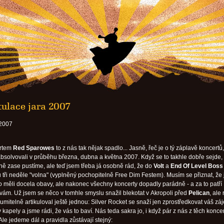
tulace jara 2007
 2007
ertem
Red Sparowes
to z nás tak nějak spadlo... Jasně, řeč je o tý záplavě koncertů
 absolvovali v průběhu března, dubna a května 2007. Když se to takhle dobře sejde, 
dně zase pustíme, ale teď jsem třeba já osobně rád, že do
Volt
a
End Of Level Boss
u tři neděle "volna" (vyplněný pochopitelně Free Dim Festem). Musím se přiznat, že
o měli docela obavy, ale nakonec všechny koncerty dopadly parádně - a za to patří
k vám. Už jsem se něco v tomhle smyslu snažil blekotat v Akropoli před
Pelican
, ale
umitelně artikuloval ještě jednou: Silver Rocket se snaží jen zprostředkovat váš zá
 kapely a jsme rádi, že vás to baví. Nás teda sakra jo, i když pár z nás z těch konce
le jedeme dál a pravidla zůstávají stejný: