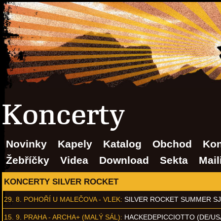
Koncerty
Novinky
Kapely
Katalog
Obchod
Kon
Žebříčky
Videa
Download
Sekta
Mail
KONCERTY SILVER ROCKET
29. 8.
POHOŘÍ U MALEČOVA - VLEK
:
SILVER ROCKET SUMMER S
15. 9.
PRAHA - ARCHA+ (MALÝ SÁL)
:
HACKEDEPICCIOTTO (DE/US