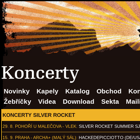
Koncerty
Novinky
Kapely
Katalog
Obchod
Kon
Žebříčky
Videa
Download
Sekta
Mail
KONCERTY SILVER ROCKET
29. 8.
POHOŘÍ U MALEČOVA - VLEK
:
SILVER ROCKET SUMMER S
15. 9.
PRAHA - ARCHA+ (MALÝ SÁL)
:
HACKEDEPICCIOTTO (DE/US