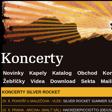
Koncerty
Novinky
Kapely
Katalog
Obchod
Kon
Žebříčky
Videa
Download
Sekta
Mail
KONCERTY SILVER ROCKET
29. 8.
POHOŘÍ U MALEČOVA - VLEK
:
SILVER ROCKET SUMMER S
15. 9.
PRAHA - ARCHA+ (MALÝ SÁL)
:
HACKEDEPICCIOTTO (DE/US