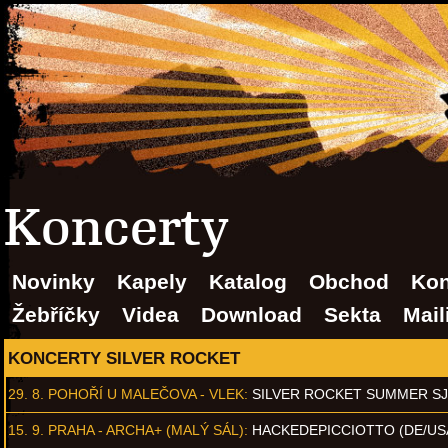
Koncerty
Novinky
Kapely
Katalog
Obchod
Kon
Žebříčky
Videa
Download
Sekta
Mail
KONCERTY SILVER ROCKET
29. 8.
POHOŘÍ U MALEČOVA - VLEK
:
SILVER ROCKET SUMMER S
15. 9.
PRAHA - ARCHA+ (MALÝ SÁL)
:
HACKEDEPICCIOTTO (DE/US