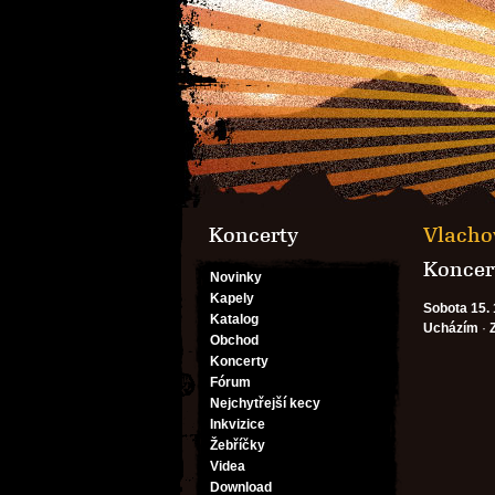
Koncerty
Vlachov
Koncert
Novinky
Kapely
Sobota 15. 
Katalog
Ucházím
·
Obchod
Koncerty
Fórum
Nejchytřejší kecy
Inkvizice
Žebříčky
Videa
Download