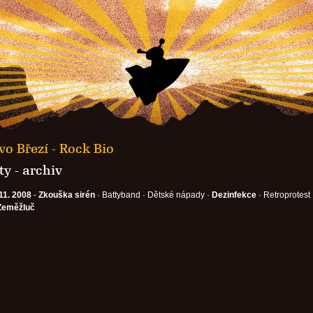
o Březí - Rock Bio
y - archiv
11. 2008
-
Zkouška sirén
· Battyband · Dětské nápady ·
Dezinfekce
· Retroprotest 
Zeměžluč