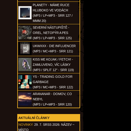
PLANETY - MÁME RUCE
HLUBOKO VE VODÁCH
(MP3 / LP+MP3 - SRR 127 /
MMM 20)
SEVERNÍ NÁSTUPIŠTĚ -
OREL, NETOPÝR A PES
(MP3 / LP+MP3 - SRR 125)
UKWXXX - DIE INFLUENCER
(MP3 / MC+MP3 - SRR 121)
KISS ME KOJAK / FETCH! -
ZAMLUVENO, VÍC LÁSKY
(MP3 / SPLIT 12" - SRR 119)
YS - TRADING GOLD FOR
GARBAGE
(MP3 / MC+MP3 - SRR 122)
ARANANAR - DOMOV, CO
NEBYL
(MP3 / LP+MP3 - SRR 120)
AKTUÁLNÍ ČLÁNKY
NOVINKY:
29. 7. SRSS 2026: NÁZEV ~
MÍSTO