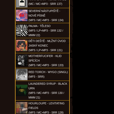
(MC / MC+MP3 - SRR 137)
SEVERNÍ NÁSTUPIŠTĚ -
NOVÉ PÍSNĚ
(MP3 / MC+MP3 - SRR 134)
PALMA - TĚLESO
(MP3 / LP+MP3 - SRR 132 /
MMM 22)
DĚTI DEŠTĚ - MLŽNÝ ÚVOD
JASNÝ KONEC
(MP3 / LP+MP3 - SRR 131)
MOTHERFUCIFER - KLID
SPÍCÍCH
(MP3 / MC+MP3 - SRR 133)
RED TORCH - WYGO (SINGL)
(MP3 - SRR)
LAUNDERED SYRUP - BLACK
URN
(MP3 / MC+MP3 - SRR 130 /
MMM 21)
HOURLOUPE - LEVITATING
FIELDS
(MP3 / MC+MP3 - SRR 128)