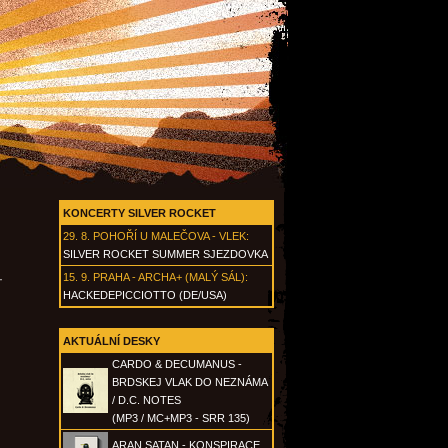
KONCERTY SILVER ROCKET
29. 8.
POHOŘÍ U MALEČOVA - VLEK
:
SILVER ROCKET SUMMER SJEZDOVKA
15. 9.
PRAHA - ARCHA+ (MALÝ SÁL)
:
·
HACKEDEPICCIOTTO (DE/USA)
AKTUÁLNÍ DESKY
CARDO & DECUMANUS -
BRDSKEJ VLAK DO NEZNÁMA
/ D.C. NOTES
(MP3 / MC+MP3 - SRR 135)
ARAN SATAN - KONSPIRACE