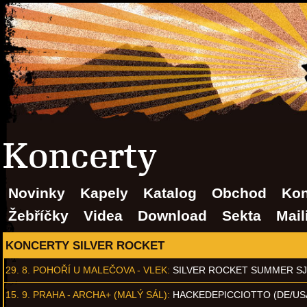
Koncerty
Novinky
Kapely
Katalog
Obchod
Kon
Žebříčky
Videa
Download
Sekta
Mail
KONCERTY SILVER ROCKET
29. 8.
POHOŘÍ U MALEČOVA - VLEK
:
SILVER ROCKET SUMMER S
15. 9.
PRAHA - ARCHA+ (MALÝ SÁL)
:
HACKEDEPICCIOTTO (DE/US