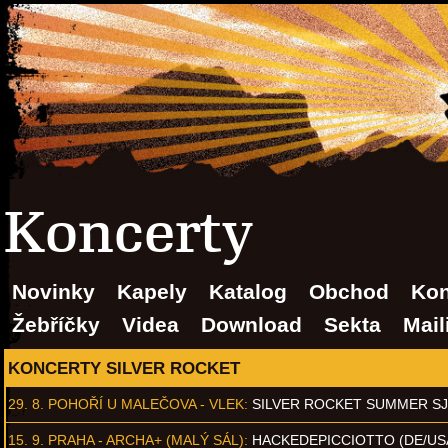
Koncerty
Novinky
Kapely
Katalog
Obchod
Kon
Žebříčky
Videa
Download
Sekta
Mail
KONCERTY SILVER ROCKET
29. 8.
POHOŘÍ U MALEČOVA - VLEK
:
SILVER ROCKET SUMMER S
15. 9.
PRAHA - ARCHA+ (MALÝ SÁL)
:
HACKEDEPICCIOTTO (DE/US