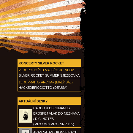
KONCERTY SILVER ROCKET
29. 8.
POHOŘÍ U MALEČOVA - VLEK
:
SILVER ROCKET SUMMER SJEZDOVKA
15. 9.
PRAHA - ARCHA+ (MALÝ SÁL)
:
HACKEDEPICCIOTTO (DE/USA)
AKTUÁLNÍ DESKY
CARDO & DECUMANUS -
BRDSKEJ VLAK DO NEZNÁMA
/ D.C. NOTES
(MP3 / MC+MP3 - SRR 135)
ARAN SATAN - KONSPIRACE