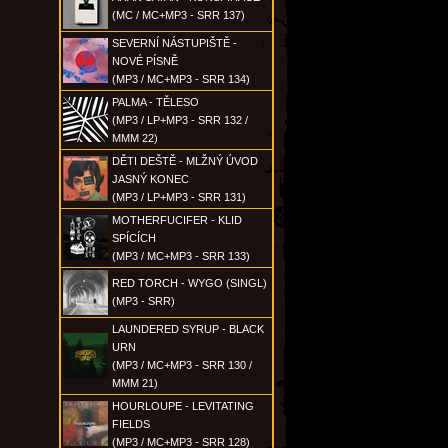
(MC / MC+MP3 - SRR 137)
SEVERNÍ NÁSTUPIŠTĚ -
NOVÉ PÍSNĚ
(MP3 / MC+MP3 - SRR 134)
PALMA - TĚLESO
(MP3 / LP+MP3 - SRR 132 /
MMM 22)
DĚTI DEŠTĚ - MLŽNÝ ÚVOD
JASNÝ KONEC
(MP3 / LP+MP3 - SRR 131)
MOTHERFUCIFER - KLID
SPÍCÍCH
(MP3 / MC+MP3 - SRR 133)
RED TORCH - WYGO (SINGL)
(MP3 - SRR)
LAUNDERED SYRUP - BLACK
URN
(MP3 / MC+MP3 - SRR 130 /
MMM 21)
HOURLOUPE - LEVITATING
FIELDS
(MP3 / MC+MP3 - SRR 128)