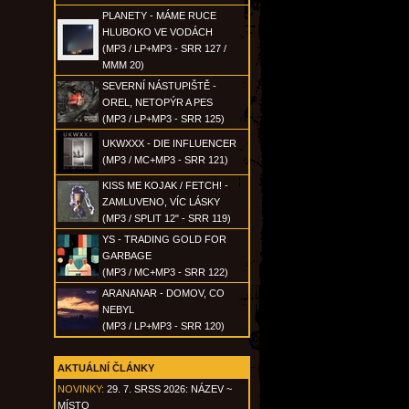
PLANETY - MÁME RUCE
HLUBOKO VE VODÁCH
(MP3 / LP+MP3 - SRR 127 /
MMM 20)
SEVERNÍ NÁSTUPIŠTĚ -
OREL, NETOPÝR A PES
(MP3 / LP+MP3 - SRR 125)
UKWXXX - DIE INFLUENCER
(MP3 / MC+MP3 - SRR 121)
KISS ME KOJAK / FETCH! -
ZAMLUVENO, VÍC LÁSKY
(MP3 / SPLIT 12" - SRR 119)
YS - TRADING GOLD FOR
GARBAGE
(MP3 / MC+MP3 - SRR 122)
ARANANAR - DOMOV, CO
NEBYL
(MP3 / LP+MP3 - SRR 120)
AKTUÁLNÍ ČLÁNKY
NOVINKY:
29. 7. SRSS 2026: NÁZEV ~
MÍSTO