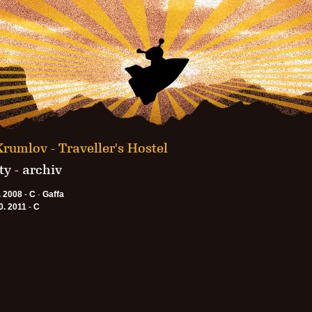
rumlov - Traveller's Hostel
y - archiv
. 2008
-
C
·
Gaffa
0. 2011
-
C