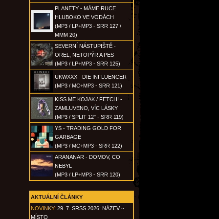
PLANETY - MÁME RUCE
HLUBOKO VE VODÁCH
(MP3 / LP+MP3 - SRR 127 /
MMM 20)
SEVERNÍ NÁSTUPIŠTĚ -
OREL, NETOPÝR A PES
(MP3 / LP+MP3 - SRR 125)
UKWXXX - DIE INFLUENCER
(MP3 / MC+MP3 - SRR 121)
KISS ME KOJAK / FETCH! -
ZAMLUVENO, VÍC LÁSKY
(MP3 / SPLIT 12" - SRR 119)
YS - TRADING GOLD FOR
GARBAGE
(MP3 / MC+MP3 - SRR 122)
ARANANAR - DOMOV, CO
NEBYL
(MP3 / LP+MP3 - SRR 120)
AKTUÁLNÍ ČLÁNKY
NOVINKY:
29. 7. SRSS 2026: NÁZEV ~
MÍSTO