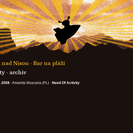
nad Nisou - Bar na pláži
y - archiv
. 2008
- Amanita Muscaria (PL) ·
Need Of Activity