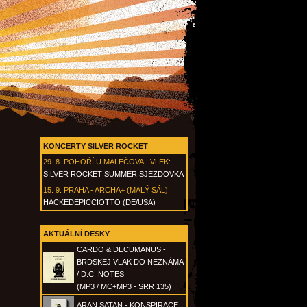
KONCERTY SILVER ROCKET
29. 8.
POHOŘÍ U MALEČOVA - VLEK
:
SILVER ROCKET SUMMER SJEZDOVKA
15. 9.
PRAHA - ARCHA+ (MALÝ SÁL)
:
HACKEDEPICCIOTTO (DE/USA)
AKTUÁLNÍ DESKY
CARDO & DECUMANUS -
BRDSKEJ VLAK DO NEZNÁMA
/ D.C. NOTES
(MP3 / MC+MP3 - SRR 135)
ARAN SATAN - KONSPIRACE