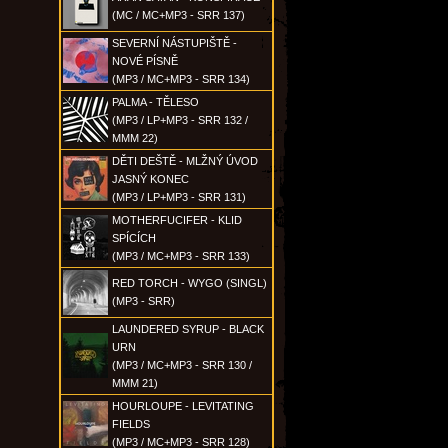
(MC / MC+MP3 - SRR 137)
SEVERNÍ NÁSTUPIŠTĚ -
NOVÉ PÍSNĚ
(MP3 / MC+MP3 - SRR 134)
PALMA - TĚLESO
(MP3 / LP+MP3 - SRR 132 /
MMM 22)
DĚTI DEŠTĚ - MLŽNÝ ÚVOD
JASNÝ KONEC
(MP3 / LP+MP3 - SRR 131)
MOTHERFUCIFER - KLID
SPÍCÍCH
(MP3 / MC+MP3 - SRR 133)
RED TORCH - WYGO (SINGL)
(MP3 - SRR)
LAUNDERED SYRUP - BLACK
URN
(MP3 / MC+MP3 - SRR 130 /
MMM 21)
HOURLOUPE - LEVITATING
FIELDS
(MP3 / MC+MP3 - SRR 128)