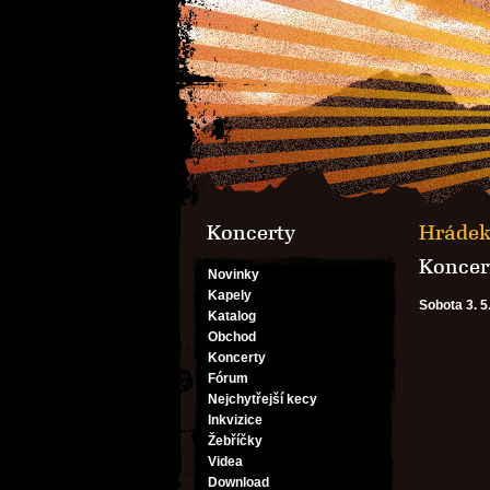
Koncerty
Hrádek 
Koncert
Novinky
Kapely
Sobota 3. 5
Katalog
Obchod
Koncerty
Fórum
Nejchytřejší kecy
Inkvizice
Žebříčky
Videa
Download