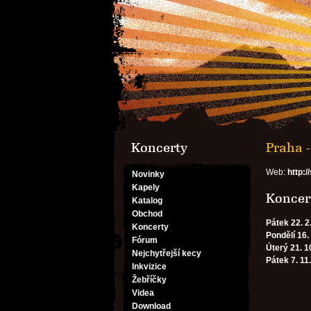
Koncerty
Praha 
Web:
http:/
Novinky
Kapely
Koncert
Katalog
Obchod
Pátek 22. 2
Koncerty
Pondělí 16.
Fórum
Úterý 21. 1
Nejchytřejší kecy
Pátek 7. 11
Inkvizice
Žebříčky
Videa
Download