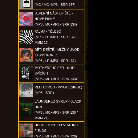
(MC / MC+MP3 - SRR 137)
SEVERNÍ NÁSTUPIŠTĚ -
NOVÉ PÍSNĚ
(MP3 / MC+MP3 - SRR 134)
PALMA - TĚLESO
(MP3 / LP+MP3 - SRR 132 /
MMM 22)
DĚTI DEŠTĚ - MLŽNÝ ÚVOD
JASNÝ KONEC
(MP3 / LP+MP3 - SRR 131)
MOTHERFUCIFER - KLID
SPÍCÍCH
(MP3 / MC+MP3 - SRR 133)
RED TORCH - WYGO (SINGL)
(MP3 - SRR)
LAUNDERED SYRUP - BLACK
URN
(MP3 / MC+MP3 - SRR 130 /
MMM 21)
HOURLOUPE - LEVITATING
FIELDS
(MP3 / MC+MP3 - SRR 128)