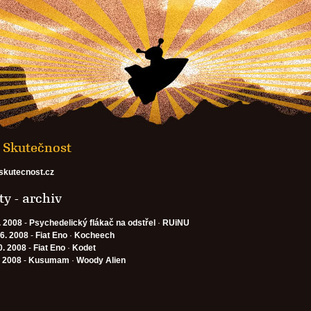
- Skutečnost
/skutecnost.cz
y - archiv
. 2008
-
Psychedelický flákač na odstřel
·
RUiNU
 6. 2008
-
Fiat Eno
·
Kocheech
0. 2008
-
Fiat Eno
·
Kodet
. 2008
-
Kusumam
·
Woody Alien