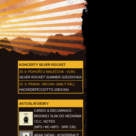
KONCERTY SILVER ROCKET
29. 8.
POHOŘÍ U MALEČOVA - VLEK
:
SILVER ROCKET SUMMER SJEZDOVKA
15. 9.
PRAHA - ARCHA+ (MALÝ SÁL)
:
HACKEDEPICCIOTTO (DE/USA)
AKTUÁLNÍ DESKY
CARDO & DECUMANUS -
BRDSKEJ VLAK DO NEZNÁMA
/ D.C. NOTES
(MP3 / MC+MP3 - SRR 135)
ARAN SATAN - KONSPIRACE