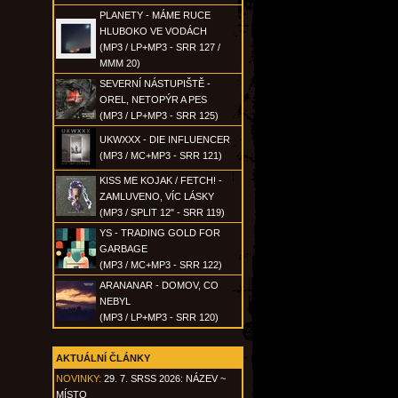
PLANETY - MÁME RUCE
HLUBOKO VE VODÁCH
(MP3 / LP+MP3 - SRR 127 /
MMM 20)
SEVERNÍ NÁSTUPIŠTĚ -
OREL, NETOPÝR A PES
(MP3 / LP+MP3 - SRR 125)
UKWXXX - DIE INFLUENCER
(MP3 / MC+MP3 - SRR 121)
KISS ME KOJAK / FETCH! -
ZAMLUVENO, VÍC LÁSKY
(MP3 / SPLIT 12" - SRR 119)
YS - TRADING GOLD FOR
GARBAGE
(MP3 / MC+MP3 - SRR 122)
ARANANAR - DOMOV, CO
NEBYL
(MP3 / LP+MP3 - SRR 120)
AKTUÁLNÍ ČLÁNKY
NOVINKY:
29. 7. SRSS 2026: NÁZEV ~
MÍSTO