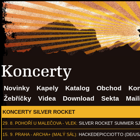
Koncerty
Novinky
Kapely
Katalog
Obchod
Kon
Žebříčky
Videa
Download
Sekta
Mail
KONCERTY SILVER ROCKET
29. 8.
POHOŘÍ U MALEČOVA - VLEK
:
SILVER ROCKET SUMMER S
15. 9.
PRAHA - ARCHA+ (MALÝ SÁL)
:
HACKEDEPICCIOTTO (DE/US