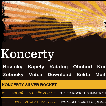
Koncerty
Novinky
Kapely
Katalog
Obchod
Kon
Žebříčky
Videa
Download
Sekta
Mail
KONCERTY SILVER ROCKET
29. 8.
POHOŘÍ U MALEČOVA - VLEK
:
SILVER ROCKET SUMMER S
15. 9.
PRAHA - ARCHA+ (MALÝ SÁL)
:
HACKEDEPICCIOTTO (DE/US