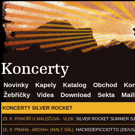
Koncerty
Novinky
Kapely
Katalog
Obchod
Kon
Žebříčky
Videa
Download
Sekta
Mail
KONCERTY SILVER ROCKET
29. 8.
POHOŘÍ U MALEČOVA - VLEK
:
SILVER ROCKET SUMMER S
15. 9.
PRAHA - ARCHA+ (MALÝ SÁL)
:
HACKEDEPICCIOTTO (DE/US