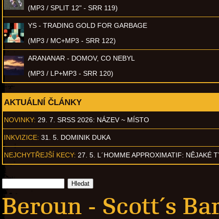
(MP3 / SPLIT 12" - SRR 119)
YS - TRADING GOLD FOR GARBAGE
(MP3 / MC+MP3 - SRR 122)
ARANANAR - DOMOV, CO NEBYL
(MP3 / LP+MP3 - SRR 120)
AKTUÁLNÍ ČLÁNKY
NOVINKY:
29. 7. SRSS 2026: NÁZEV ~ MÍSTO
INKVIZICE:
31. 5. DOMINIK DUKA
NEJCHYTŘEJŠÍ KECY:
27. 5. L´HOMME APPROXIMATIF: NĚJAKÉ 
Beroun - Scott´s Ba