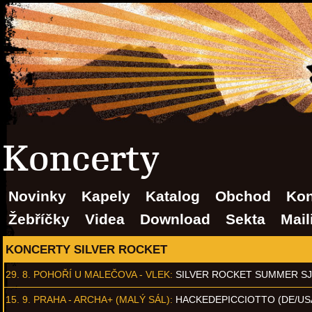
Koncerty
Novinky
Kapely
Katalog
Obchod
Kon
Žebříčky
Videa
Download
Sekta
Mail
KONCERTY SILVER ROCKET
29. 8.
POHOŘÍ U MALEČOVA - VLEK
:
SILVER ROCKET SUMMER S
15. 9.
PRAHA - ARCHA+ (MALÝ SÁL)
:
HACKEDEPICCIOTTO (DE/US