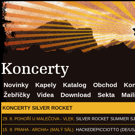
Koncerty
Novinky
Kapely
Katalog
Obchod
Kon
Žebříčky
Videa
Download
Sekta
Mail
KONCERTY SILVER ROCKET
29. 8.
POHOŘÍ U MALEČOVA - VLEK
:
SILVER ROCKET SUMMER S
15. 9.
PRAHA - ARCHA+ (MALÝ SÁL)
:
HACKEDEPICCIOTTO (DE/US