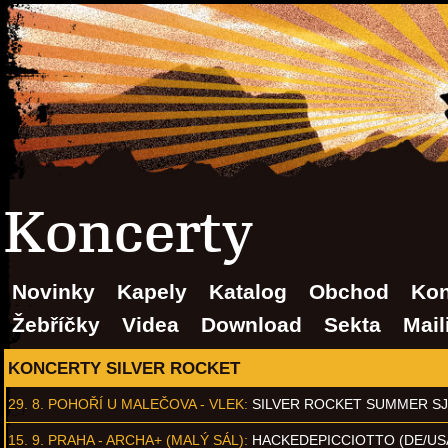
Koncerty
Novinky
Kapely
Katalog
Obchod
Kon
Žebříčky
Videa
Download
Sekta
Mail
KONCERTY SILVER ROCKET
29. 8.
POHOŘÍ U MALEČOVA - VLEK
:
SILVER ROCKET SUMMER S
15. 9.
PRAHA - ARCHA+ (MALÝ SÁL)
:
HACKEDEPICCIOTTO (DE/US