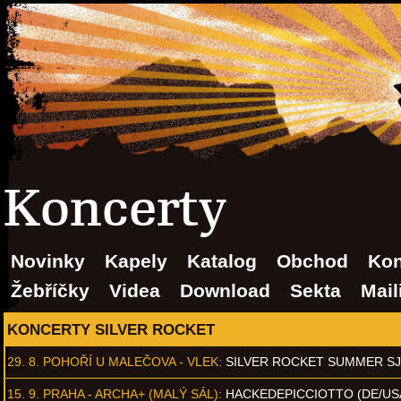
Koncerty
Novinky
Kapely
Katalog
Obchod
Kon
Žebříčky
Videa
Download
Sekta
Mail
KONCERTY SILVER ROCKET
29. 8.
POHOŘÍ U MALEČOVA - VLEK
:
SILVER ROCKET SUMMER S
15. 9.
PRAHA - ARCHA+ (MALÝ SÁL)
:
HACKEDEPICCIOTTO (DE/US