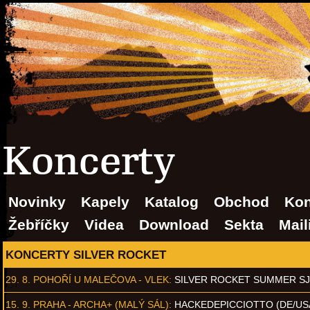
Koncerty
Novinky
Kapely
Katalog
Obchod
Kon
Žebříčky
Videa
Download
Sekta
Mail
KONCERTY SILVER ROCKET
29. 8.
POHOŘÍ U MALEČOVA - VLEK
:
SILVER ROCKET SUMMER S
15. 9.
PRAHA - ARCHA+ (MALÝ SÁL)
:
HACKEDEPICCIOTTO (DE/US