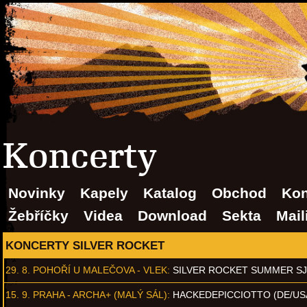
Koncerty
Novinky
Kapely
Katalog
Obchod
Kon
Žebříčky
Videa
Download
Sekta
Mail
KONCERTY SILVER ROCKET
29. 8.
POHOŘÍ U MALEČOVA - VLEK
:
SILVER ROCKET SUMMER S
15. 9.
PRAHA - ARCHA+ (MALÝ SÁL)
:
HACKEDEPICCIOTTO (DE/US