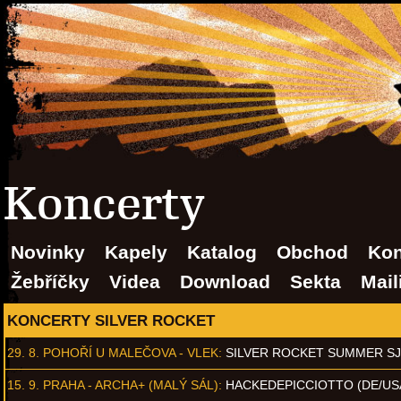
Koncerty
Novinky
Kapely
Katalog
Obchod
Kon
Žebříčky
Videa
Download
Sekta
Mail
KONCERTY SILVER ROCKET
29. 8.
POHOŘÍ U MALEČOVA - VLEK
:
SILVER ROCKET SUMMER S
15. 9.
PRAHA - ARCHA+ (MALÝ SÁL)
:
HACKEDEPICCIOTTO (DE/US