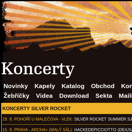
Koncerty
Novinky
Kapely
Katalog
Obchod
Kon
Žebříčky
Videa
Download
Sekta
Mail
KONCERTY SILVER ROCKET
29. 8.
POHOŘÍ U MALEČOVA - VLEK
:
SILVER ROCKET SUMMER S
15. 9.
PRAHA - ARCHA+ (MALÝ SÁL)
:
HACKEDEPICCIOTTO (DE/US