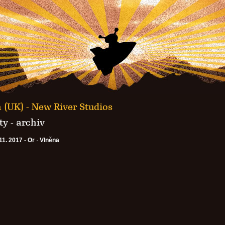
 (UK) - New River Studios
y - archiv
11. 2017
-
Or
·
Vlněna