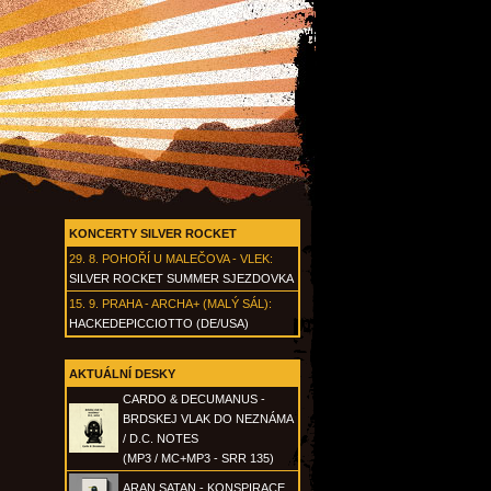
KONCERTY SILVER ROCKET
29. 8.
POHOŘÍ U MALEČOVA - VLEK
:
SILVER ROCKET SUMMER SJEZDOVKA
15. 9.
PRAHA - ARCHA+ (MALÝ SÁL)
:
HACKEDEPICCIOTTO (DE/USA)
AKTUÁLNÍ DESKY
CARDO & DECUMANUS -
BRDSKEJ VLAK DO NEZNÁMA
/ D.C. NOTES
(MP3 / MC+MP3 - SRR 135)
ARAN SATAN - KONSPIRACE