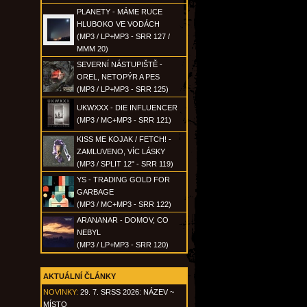
PLANETY - MÁME RUCE
HLUBOKO VE VODÁCH
(MP3 / LP+MP3 - SRR 127 /
MMM 20)
SEVERNÍ NÁSTUPIŠTĚ -
OREL, NETOPÝR A PES
(MP3 / LP+MP3 - SRR 125)
UKWXXX - DIE INFLUENCER
(MP3 / MC+MP3 - SRR 121)
KISS ME KOJAK / FETCH! -
ZAMLUVENO, VÍC LÁSKY
(MP3 / SPLIT 12" - SRR 119)
YS - TRADING GOLD FOR
GARBAGE
(MP3 / MC+MP3 - SRR 122)
ARANANAR - DOMOV, CO
NEBYL
(MP3 / LP+MP3 - SRR 120)
AKTUÁLNÍ ČLÁNKY
NOVINKY:
29. 7. SRSS 2026: NÁZEV ~
MÍSTO