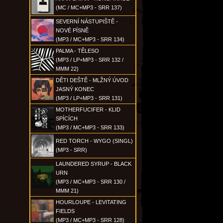
(MC / MC+MP3 - SRR 137)
SEVERNÍ NÁSTUPIŠTĚ -
NOVÉ PÍSNĚ
(MP3 / MC+MP3 - SRR 134)
PALMA - TĚLESO
(MP3 / LP+MP3 - SRR 132 /
MMM 22)
DĚTI DEŠTĚ - MLŽNÝ ÚVOD
JASNÝ KONEC
(MP3 / LP+MP3 - SRR 131)
MOTHERFUCIFER - KLID
SPÍCÍCH
(MP3 / MC+MP3 - SRR 133)
RED TORCH - WYGO (SINGL)
(MP3 - SRR)
LAUNDERED SYRUP - BLACK
URN
(MP3 / MC+MP3 - SRR 130 /
MMM 21)
HOURLOUPE - LEVITATING
FIELDS
(MP3 / MC+MP3 - SRR 128)