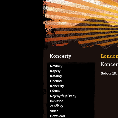
Koncerty
London
Koncert
Novinky
Kapely
Sobota 18. 
Katalog
Obchod
Koncerty
Fórum
Nejchytřejší kecy
Inkvizice
Žebříčky
Videa
Download