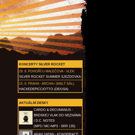
KONCERTY SILVER ROCKET
29. 8.
POHOŘÍ U MALEČOVA - VLEK
:
SILVER ROCKET SUMMER SJEZDOVKA
15. 9.
PRAHA - ARCHA+ (MALÝ SÁL)
:
HACKEDEPICCIOTTO (DE/USA)
AKTUÁLNÍ DESKY
CARDO & DECUMANUS -
BRDSKEJ VLAK DO NEZNÁMA
/ D.C. NOTES
(MP3 / MC+MP3 - SRR 135)
ARAN SATAN - KONSPIRACE