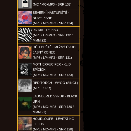
(MC / MC+MP3 - SRR 137)
SEVERNÍ NÁSTUPIŠTĚ -
NOVÉ PÍSNĚ
(MP3 / MC+MP3 - SRR 134)
PALMA - TĚLESO
(MP3 / LP+MP3 - SRR 132 /
MMM 22)
DĚTI DEŠTĚ - MLŽNÝ ÚVOD
JASNÝ KONEC
(MP3 / LP+MP3 - SRR 131)
MOTHERFUCIFER - KLID
SPÍCÍCH
(MP3 / MC+MP3 - SRR 133)
RED TORCH - WYGO (SINGL)
(MP3 - SRR)
LAUNDERED SYRUP - BLACK
URN
(MP3 / MC+MP3 - SRR 130 /
MMM 21)
HOURLOUPE - LEVITATING
FIELDS
(MP3 / MC+MP3 - SRR 128)