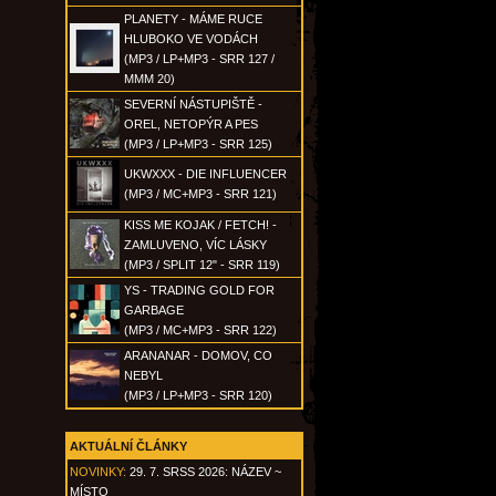
PLANETY - MÁME RUCE
HLUBOKO VE VODÁCH
(MP3 / LP+MP3 - SRR 127 /
MMM 20)
SEVERNÍ NÁSTUPIŠTĚ -
OREL, NETOPÝR A PES
(MP3 / LP+MP3 - SRR 125)
UKWXXX - DIE INFLUENCER
(MP3 / MC+MP3 - SRR 121)
KISS ME KOJAK / FETCH! -
ZAMLUVENO, VÍC LÁSKY
(MP3 / SPLIT 12" - SRR 119)
YS - TRADING GOLD FOR
GARBAGE
(MP3 / MC+MP3 - SRR 122)
ARANANAR - DOMOV, CO
NEBYL
(MP3 / LP+MP3 - SRR 120)
AKTUÁLNÍ ČLÁNKY
NOVINKY:
29. 7. SRSS 2026: NÁZEV ~
MÍSTO