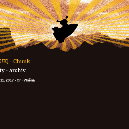
(UK) - Chunk
y - archiv
 11. 2017
-
Or
·
Vlněna