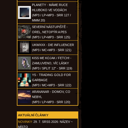
PLANETY - MÁME RUCE
HLUBOKO VE VODÁCH
(MP3 / LP+MP3 - SRR 127 /
MMM 20)
SEVERNÍ NÁSTUPIŠTĚ -
OREL, NETOPÝR A PES
(MP3 / LP+MP3 - SRR 125)
UKWXXX - DIE INFLUENCER
(MP3 / MC+MP3 - SRR 121)
KISS ME KOJAK / FETCH! -
ZAMLUVENO, VÍC LÁSKY
(MP3 / SPLIT 12" - SRR 119)
YS - TRADING GOLD FOR
GARBAGE
(MP3 / MC+MP3 - SRR 122)
ARANANAR - DOMOV, CO
NEBYL
(MP3 / LP+MP3 - SRR 120)
AKTUÁLNÍ ČLÁNKY
NOVINKY:
29. 7. SRSS 2026: NÁZEV ~
MÍSTO