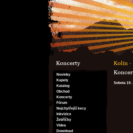
Koncerty
Kolín -
Koncert
Novinky
Kapely
Sobota 19. 
Katalog
Obchod
Koncerty
Fórum
Nejchytřejší kecy
Inkvizice
Žebříčky
Videa
Download