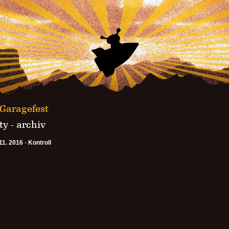
 Garagefest
y - archiv
11. 2016
-
Kontroll