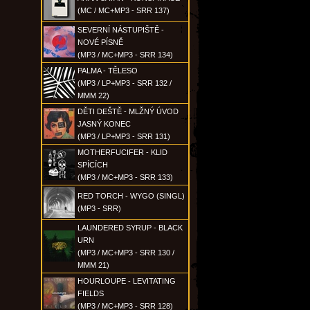
(MC / MC+MP3 - SRR 137)
SEVERNÍ NÁSTUPIŠTĚ -
NOVÉ PÍSNĚ
(MP3 / MC+MP3 - SRR 134)
PALMA - TĚLESO
(MP3 / LP+MP3 - SRR 132 /
MMM 22)
DĚTI DEŠTĚ - MLŽNÝ ÚVOD
JASNÝ KONEC
(MP3 / LP+MP3 - SRR 131)
MOTHERFUCIFER - KLID
SPÍCÍCH
(MP3 / MC+MP3 - SRR 133)
RED TORCH - WYGO (SINGL)
(MP3 - SRR)
LAUNDERED SYRUP - BLACK
URN
(MP3 / MC+MP3 - SRR 130 /
MMM 21)
HOURLOUPE - LEVITATING
FIELDS
(MP3 / MC+MP3 - SRR 128)