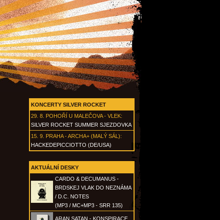
KONCERTY SILVER ROCKET
29. 8.
POHOŘÍ U MALEČOVA - VLEK
:
SILVER ROCKET SUMMER SJEZDOVKA
15. 9.
PRAHA - ARCHA+ (MALÝ SÁL)
:
HACKEDEPICCIOTTO (DE/USA)
AKTUÁLNÍ DESKY
CARDO & DECUMANUS -
BRDSKEJ VLAK DO NEZNÁMA
/ D.C. NOTES
(MP3 / MC+MP3 - SRR 135)
ARAN SATAN - KONSPIRACE