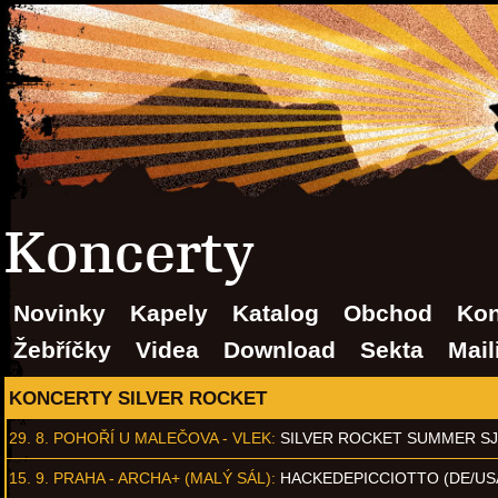
Koncerty
Novinky
Kapely
Katalog
Obchod
Kon
Žebříčky
Videa
Download
Sekta
Mail
KONCERTY SILVER ROCKET
29. 8.
POHOŘÍ U MALEČOVA - VLEK
:
SILVER ROCKET SUMMER S
15. 9.
PRAHA - ARCHA+ (MALÝ SÁL)
:
HACKEDEPICCIOTTO (DE/US