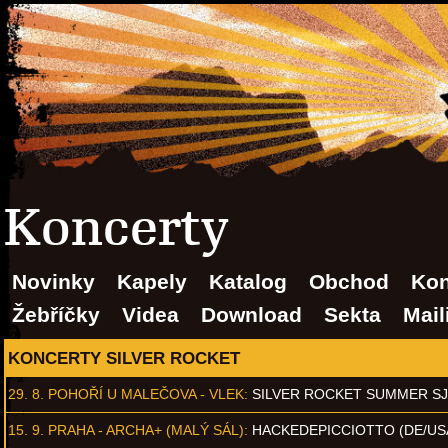
Koncerty
Novinky
Kapely
Katalog
Obchod
Kon
Žebříčky
Videa
Download
Sekta
Mail
KONCERTY SILVER ROCKET
29. 8.
POHOŘÍ U MALEČOVA - VLEK
:
SILVER ROCKET SUMMER S
15. 9.
PRAHA - ARCHA+ (MALÝ SÁL)
:
HACKEDEPICCIOTTO (DE/US