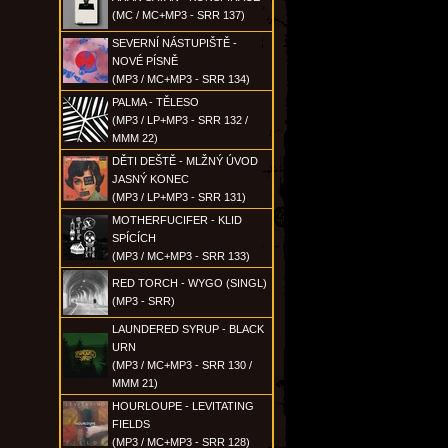
(MC / MC+MP3 - SRR 137)
SEVERNÍ NÁSTUPIŠTĚ -
NOVÉ PÍSNĚ
(MP3 / MC+MP3 - SRR 134)
PALMA - TĚLESO
(MP3 / LP+MP3 - SRR 132 /
MMM 22)
DĚTI DEŠTĚ - MLŽNÝ ÚVOD
JASNÝ KONEC
(MP3 / LP+MP3 - SRR 131)
MOTHERFUCIFER - KLID
SPÍCÍCH
(MP3 / MC+MP3 - SRR 133)
RED TORCH - WYGO (SINGL)
(MP3 - SRR)
LAUNDERED SYRUP - BLACK
URN
(MP3 / MC+MP3 - SRR 130 /
MMM 21)
HOURLOUPE - LEVITATING
FIELDS
(MP3 / MC+MP3 - SRR 128)