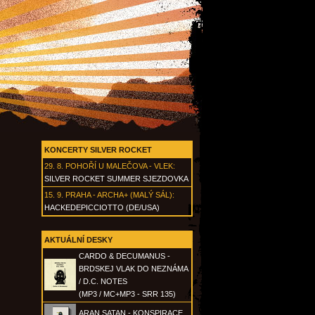
KONCERTY SILVER ROCKET
29. 8.
POHOŘÍ U MALEČOVA - VLEK
:
SILVER ROCKET SUMMER SJEZDOVKA
15. 9.
PRAHA - ARCHA+ (MALÝ SÁL)
:
HACKEDEPICCIOTTO (DE/USA)
AKTUÁLNÍ DESKY
CARDO & DECUMANUS -
BRDSKEJ VLAK DO NEZNÁMA
/ D.C. NOTES
(MP3 / MC+MP3 - SRR 135)
ARAN SATAN - KONSPIRACE