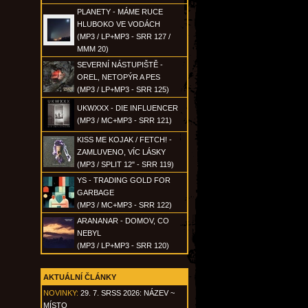
PLANETY - MÁME RUCE
HLUBOKO VE VODÁCH
(MP3 / LP+MP3 - SRR 127 /
MMM 20)
SEVERNÍ NÁSTUPIŠTĚ -
OREL, NETOPÝR A PES
(MP3 / LP+MP3 - SRR 125)
UKWXXX - DIE INFLUENCER
(MP3 / MC+MP3 - SRR 121)
KISS ME KOJAK / FETCH! -
ZAMLUVENO, VÍC LÁSKY
(MP3 / SPLIT 12" - SRR 119)
YS - TRADING GOLD FOR
GARBAGE
(MP3 / MC+MP3 - SRR 122)
ARANANAR - DOMOV, CO
NEBYL
(MP3 / LP+MP3 - SRR 120)
AKTUÁLNÍ ČLÁNKY
NOVINKY:
29. 7. SRSS 2026: NÁZEV ~
MÍSTO