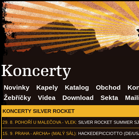
Koncerty
Novinky
Kapely
Katalog
Obchod
Kon
Žebříčky
Videa
Download
Sekta
Mail
KONCERTY SILVER ROCKET
29. 8.
POHOŘÍ U MALEČOVA - VLEK
:
SILVER ROCKET SUMMER S
15. 9.
PRAHA - ARCHA+ (MALÝ SÁL)
:
HACKEDEPICCIOTTO (DE/US