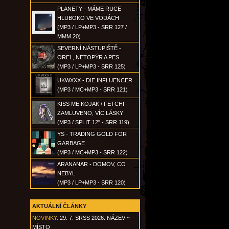
PLANETY - MÁME RUCE
HLUBOKO VE VODÁCH
(MP3 / LP+MP3 - SRR 127 /
MMM 20)
SEVERNÍ NÁSTUPIŠTĚ -
OREL, NETOPÝR A PES
(MP3 / LP+MP3 - SRR 125)
UKWXXX - DIE INFLUENCER
(MP3 / MC+MP3 - SRR 121)
KISS ME KOJAK / FETCH! -
ZAMLUVENO, VÍC LÁSKY
(MP3 / SPLIT 12" - SRR 119)
YS - TRADING GOLD FOR
GARBAGE
(MP3 / MC+MP3 - SRR 122)
ARANANAR - DOMOV, CO
NEBYL
(MP3 / LP+MP3 - SRR 120)
AKTUÁLNÍ ČLÁNKY
NOVINKY:
29. 7. SRSS 2026: NÁZEV ~
MÍSTO