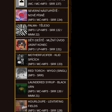
(MC / MC+MP3 - SRR 137)
SEVERNÍ NÁSTUPIŠTĚ -
NOVÉ PÍSNĚ
(MP3 / MC+MP3 - SRR 134)
PALMA - TĚLESO
(MP3 / LP+MP3 - SRR 132 /
MMM 22)
DĚTI DEŠTĚ - MLŽNÝ ÚVOD
JASNÝ KONEC
(MP3 / LP+MP3 - SRR 131)
MOTHERFUCIFER - KLID
SPÍCÍCH
(MP3 / MC+MP3 - SRR 133)
RED TORCH - WYGO (SINGL)
(MP3 - SRR)
LAUNDERED SYRUP - BLACK
URN
(MP3 / MC+MP3 - SRR 130 /
MMM 21)
HOURLOUPE - LEVITATING
FIELDS
(MP3 / MC+MP3 - SRR 128)