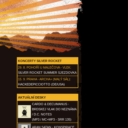
KONCERTY SILVER ROCKET
29. 8.
POHOŘÍ U MALEČOVA - VLEK
:
SILVER ROCKET SUMMER SJEZDOVKA
15. 9.
PRAHA - ARCHA+ (MALÝ SÁL)
:
HACKEDEPICCIOTTO (DE/USA)
AKTUÁLNÍ DESKY
CARDO & DECUMANUS -
BRDSKEJ VLAK DO NEZNÁMA
/ D.C. NOTES
(MP3 / MC+MP3 - SRR 135)
ARAN SATAN - KONSPIRACE