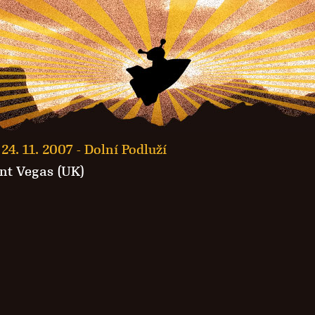
24. 11. 2007 -
Dolní Podluží
nt Vegas (UK)