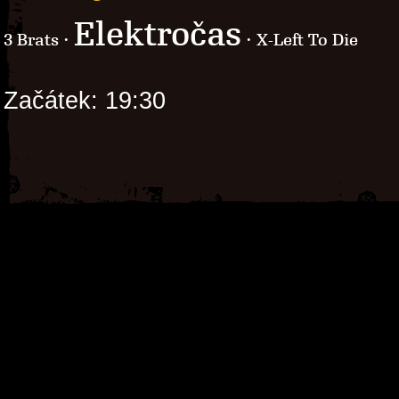
Elektročas
3 Brats ·
· X-Left To Die
Začátek: 19:30