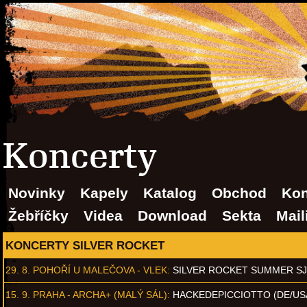
Koncerty
Novinky
Kapely
Katalog
Obchod
Kon
Žebříčky
Videa
Download
Sekta
Mail
KONCERTY SILVER ROCKET
29. 8.
POHOŘÍ U MALEČOVA - VLEK
:
SILVER ROCKET SUMMER S
15. 9.
PRAHA - ARCHA+ (MALÝ SÁL)
:
HACKEDEPICCIOTTO (DE/US