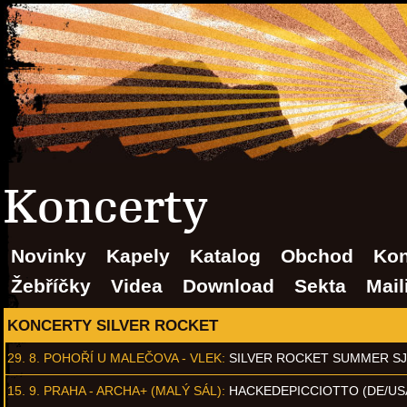
Koncerty
Novinky
Kapely
Katalog
Obchod
Kon
Žebříčky
Videa
Download
Sekta
Mail
KONCERTY SILVER ROCKET
29. 8.
POHOŘÍ U MALEČOVA - VLEK
:
SILVER ROCKET SUMMER S
15. 9.
PRAHA - ARCHA+ (MALÝ SÁL)
:
HACKEDEPICCIOTTO (DE/US