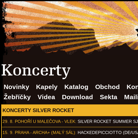
Koncerty
Novinky
Kapely
Katalog
Obchod
Kon
Žebříčky
Videa
Download
Sekta
Mail
KONCERTY SILVER ROCKET
29. 8.
POHOŘÍ U MALEČOVA - VLEK
:
SILVER ROCKET SUMMER S
15. 9.
PRAHA - ARCHA+ (MALÝ SÁL)
:
HACKEDEPICCIOTTO (DE/US