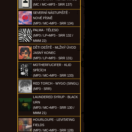
(MC / MC+MP3 - SRR 137)
SEVERNÍ NÁSTUPIŠTĚ -
NOVÉ PÍSNĚ
(MP3 / MC+MP3 - SRR 134)
PALMA - TĚLESO
(MP3 / LP+MP3 - SRR 132 /
MMM 22)
DĚTI DEŠTĚ - MLŽNÝ ÚVOD
JASNÝ KONEC
(MP3 / LP+MP3 - SRR 131)
MOTHERFUCIFER - KLID
SPÍCÍCH
(MP3 / MC+MP3 - SRR 133)
RED TORCH - WYGO (SINGL)
(MP3 - SRR)
LAUNDERED SYRUP - BLACK
URN
(MP3 / MC+MP3 - SRR 130 /
MMM 21)
HOURLOUPE - LEVITATING
FIELDS
(MP3 / MC+MP3 - SRR 128)