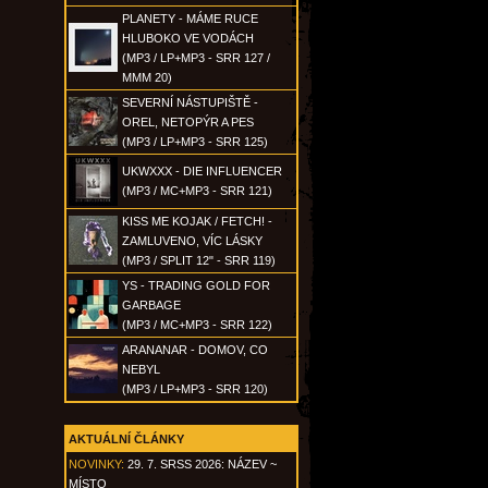
PLANETY - MÁME RUCE
HLUBOKO VE VODÁCH
(MP3 / LP+MP3 - SRR 127 /
MMM 20)
SEVERNÍ NÁSTUPIŠTĚ -
OREL, NETOPÝR A PES
(MP3 / LP+MP3 - SRR 125)
UKWXXX - DIE INFLUENCER
(MP3 / MC+MP3 - SRR 121)
KISS ME KOJAK / FETCH! -
ZAMLUVENO, VÍC LÁSKY
(MP3 / SPLIT 12" - SRR 119)
YS - TRADING GOLD FOR
GARBAGE
(MP3 / MC+MP3 - SRR 122)
ARANANAR - DOMOV, CO
NEBYL
(MP3 / LP+MP3 - SRR 120)
AKTUÁLNÍ ČLÁNKY
NOVINKY:
29. 7. SRSS 2026: NÁZEV ~
MÍSTO