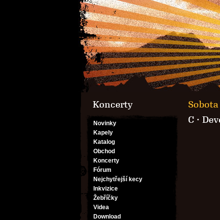
Koncerty
Sobota 
C
·
Dev
Novinky
Kapely
Katalog
Obchod
Koncerty
Fórum
Nejchytřejší kecy
Inkvizice
Žebříčky
Videa
Download