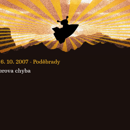
6. 10. 2007 -
Poděbrady
erova chyba