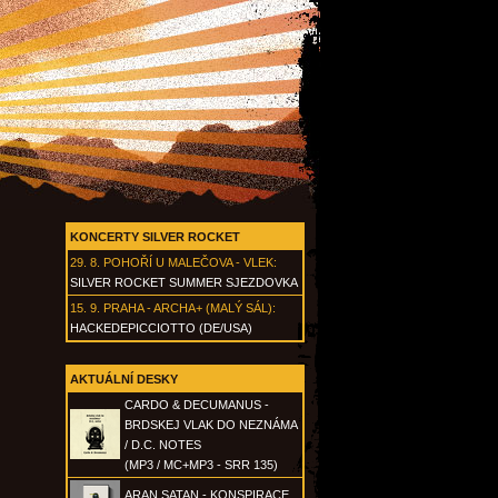
KONCERTY SILVER ROCKET
29. 8.
POHOŘÍ U MALEČOVA - VLEK
:
SILVER ROCKET SUMMER SJEZDOVKA
15. 9.
PRAHA - ARCHA+ (MALÝ SÁL)
:
HACKEDEPICCIOTTO (DE/USA)
AKTUÁLNÍ DESKY
CARDO & DECUMANUS -
BRDSKEJ VLAK DO NEZNÁMA
/ D.C. NOTES
(MP3 / MC+MP3 - SRR 135)
ARAN SATAN - KONSPIRACE