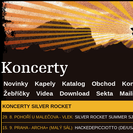
Koncerty
Novinky
Kapely
Katalog
Obchod
Kon
Žebříčky
Videa
Download
Sekta
Mail
KONCERTY SILVER ROCKET
29. 8.
POHOŘÍ U MALEČOVA - VLEK
:
SILVER ROCKET SUMMER S
15. 9.
PRAHA - ARCHA+ (MALÝ SÁL)
:
HACKEDEPICCIOTTO (DE/US