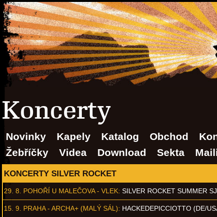
Koncerty
Novinky
Kapely
Katalog
Obchod
Kon
Žebříčky
Videa
Download
Sekta
Mail
KONCERTY SILVER ROCKET
29. 8.
POHOŘÍ U MALEČOVA - VLEK
:
SILVER ROCKET SUMMER S
15. 9.
PRAHA - ARCHA+ (MALÝ SÁL)
:
HACKEDEPICCIOTTO (DE/US