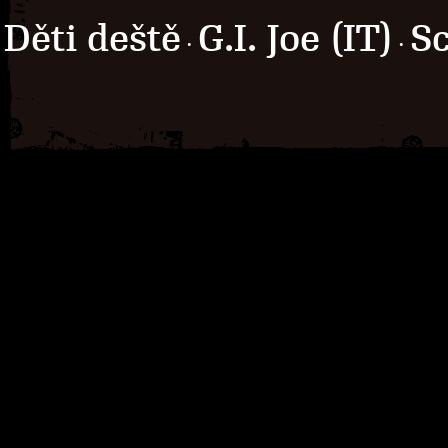
Děti deště
G.I. Joe (IT)
Sc
·
·