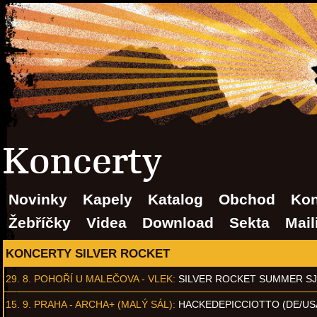
Koncerty
Novinky
Kapely
Katalog
Obchod
Kon
Žebříčky
Videa
Download
Sekta
Mail
KONCERTY SILVER ROCKET
29. 8.
POHOŘÍ U MALEČOVA - VLEK
:
SILVER ROCKET SUMMER S
15. 9.
PRAHA - ARCHA+ (MALÝ SÁL)
:
HACKEDEPICCIOTTO (DE/US