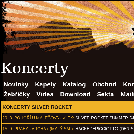
Koncerty
Novinky
Kapely
Katalog
Obchod
Kon
Žebříčky
Videa
Download
Sekta
Mail
KONCERTY SILVER ROCKET
29. 8.
POHOŘÍ U MALEČOVA - VLEK
:
SILVER ROCKET SUMMER S
15. 9.
PRAHA - ARCHA+ (MALÝ SÁL)
:
HACKEDEPICCIOTTO (DE/US