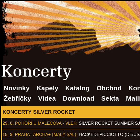
Koncerty
Novinky
Kapely
Katalog
Obchod
Kon
Žebříčky
Videa
Download
Sekta
Mail
KONCERTY SILVER ROCKET
29. 8.
POHOŘÍ U MALEČOVA - VLEK
:
SILVER ROCKET SUMMER S
15. 9.
PRAHA - ARCHA+ (MALÝ SÁL)
:
HACKEDEPICCIOTTO (DE/US