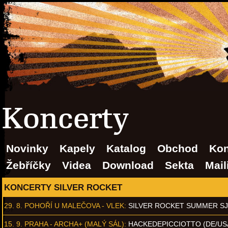
Koncerty
Novinky
Kapely
Katalog
Obchod
Kon
Žebříčky
Videa
Download
Sekta
Mail
KONCERTY SILVER ROCKET
29. 8.
POHOŘÍ U MALEČOVA - VLEK
:
SILVER ROCKET SUMMER S
15. 9.
PRAHA - ARCHA+ (MALÝ SÁL)
:
HACKEDEPICCIOTTO (DE/US