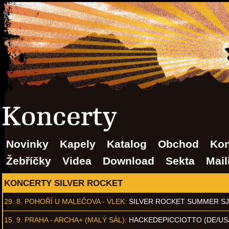
Koncerty
Novinky
Kapely
Katalog
Obchod
Kon
Žebříčky
Videa
Download
Sekta
Mail
KONCERTY SILVER ROCKET
29. 8.
POHOŘÍ U MALEČOVA - VLEK
:
SILVER ROCKET SUMMER S
15. 9.
PRAHA - ARCHA+ (MALÝ SÁL)
:
HACKEDEPICCIOTTO (DE/US