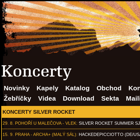
Koncerty
Novinky
Kapely
Katalog
Obchod
Kon
Žebříčky
Videa
Download
Sekta
Mail
KONCERTY SILVER ROCKET
29. 8.
POHOŘÍ U MALEČOVA - VLEK
:
SILVER ROCKET SUMMER S
15. 9.
PRAHA - ARCHA+ (MALÝ SÁL)
:
HACKEDEPICCIOTTO (DE/US