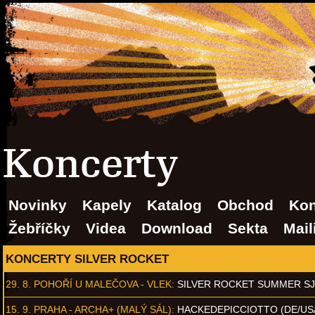
Koncerty
Novinky
Kapely
Katalog
Obchod
Kon
Žebříčky
Videa
Download
Sekta
Mail
KONCERTY SILVER ROCKET
29. 8.
POHOŘÍ U MALEČOVA - VLEK
:
SILVER ROCKET SUMMER S
15. 9.
PRAHA - ARCHA+ (MALÝ SÁL)
:
HACKEDEPICCIOTTO (DE/US