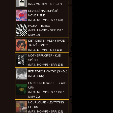
(MC / MC+MP3 - SRR 137)
SEVERNÍ NÁSTUPIŠTĚ -
NOVÉ PÍSNĚ
(MP3 / MC+MP3 - SRR 134)
PALMA - TĚLESO
(MP3 / LP+MP3 - SRR 132 /
MMM 22)
DĚTI DEŠTĚ - MLŽNÝ ÚVOD
JASNÝ KONEC
(MP3 / LP+MP3 - SRR 131)
MOTHERFUCIFER - KLID
SPÍCÍCH
(MP3 / MC+MP3 - SRR 133)
RED TORCH - WYGO (SINGL)
(MP3 - SRR)
LAUNDERED SYRUP - BLACK
URN
(MP3 / MC+MP3 - SRR 130 /
MMM 21)
HOURLOUPE - LEVITATING
FIELDS
(MP3 / MC+MP3 - SRR 128)