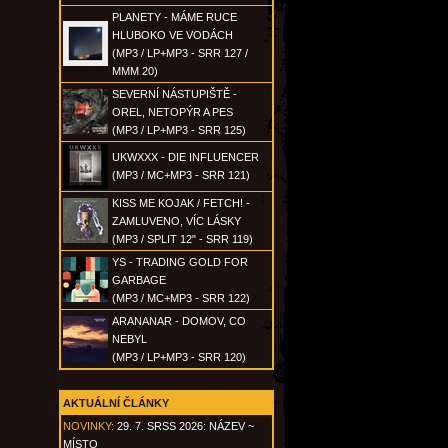
PLANETY - MÁME RUCE
HLUBOKO VE VODÁCH
(MP3 / LP+MP3 - SRR 127 /
MMM 20)
SEVERNÍ NÁSTUPIŠTĚ -
OREL, NETOPÝR A PES
(MP3 / LP+MP3 - SRR 125)
UKWXXX - DIE INFLUENCER
(MP3 / MC+MP3 - SRR 121)
KISS ME KOJAK / FETCH! -
ZAMLUVENO, VÍC LÁSKY
(MP3 / SPLIT 12" - SRR 119)
YS - TRADING GOLD FOR
GARBAGE
(MP3 / MC+MP3 - SRR 122)
ARANANAR - DOMOV, CO
NEBYL
(MP3 / LP+MP3 - SRR 120)
AKTUÁLNÍ ČLÁNKY
NOVINKY:
29. 7. SRSS 2026: NÁZEV ~
MÍSTO