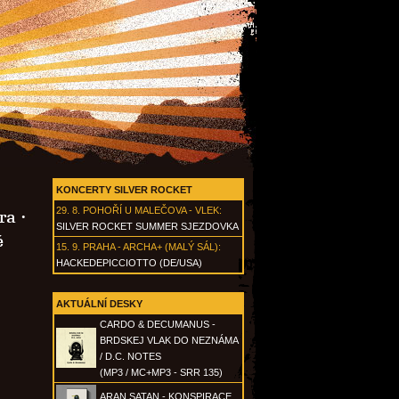
KONCERTY SILVER ROCKET
29. 8.
POHOŘÍ U MALEČOVA - VLEK
:
ra
·
SILVER ROCKET SUMMER SJEZDOVKA
é
15. 9.
PRAHA - ARCHA+ (MALÝ SÁL)
:
HACKEDEPICCIOTTO (DE/USA)
AKTUÁLNÍ DESKY
CARDO & DECUMANUS -
BRDSKEJ VLAK DO NEZNÁMA
/ D.C. NOTES
(MP3 / MC+MP3 - SRR 135)
ARAN SATAN - KONSPIRACE