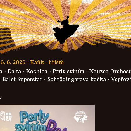
6. 6. 2026 -
Kaňk - hřiště
a
· Delta ·
Kochlea
· Perly sviním ·
Nauzea Orchest
 Balet Superstar
· Schrödingerova kočka ·
Vepřov
6