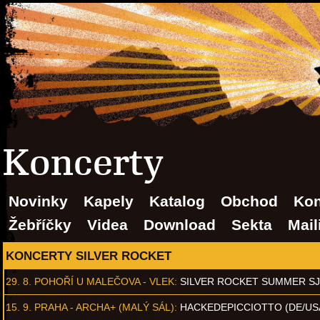
Koncerty
Novinky
Kapely
Katalog
Obchod
Kon
Žebříčky
Videa
Download
Sekta
Mail
KONCERTY SILVER ROCKET
29. 8.
POHOŘÍ U MALEČOVA - VLEK
:
SILVER ROCKET SUMMER S
15. 9.
PRAHA - ARCHA+ (MALÝ SÁL)
:
HACKEDEPICCIOTTO (DE/US