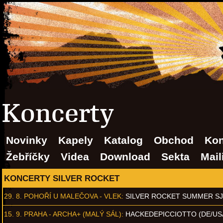
Koncerty
Novinky
Kapely
Katalog
Obchod
Kon
Žebříčky
Videa
Download
Sekta
Mail
KONCERTY SILVER ROCKET
29. 8.
POHOŘÍ U MALEČOVA - VLEK
:
SILVER ROCKET SUMMER S
15. 9.
PRAHA - ARCHA+ (MALÝ SÁL)
:
HACKEDEPICCIOTTO (DE/US