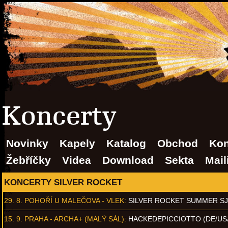
Koncerty
Novinky
Kapely
Katalog
Obchod
Kon
Žebříčky
Videa
Download
Sekta
Mail
KONCERTY SILVER ROCKET
29. 8.
POHOŘÍ U MALEČOVA - VLEK
:
SILVER ROCKET SUMMER S
15. 9.
PRAHA - ARCHA+ (MALÝ SÁL)
:
HACKEDEPICCIOTTO (DE/US